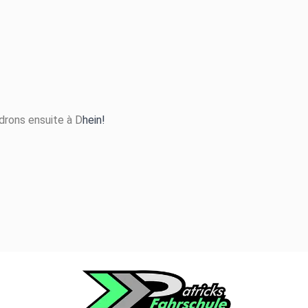
ndrons ensuite à D
hein!