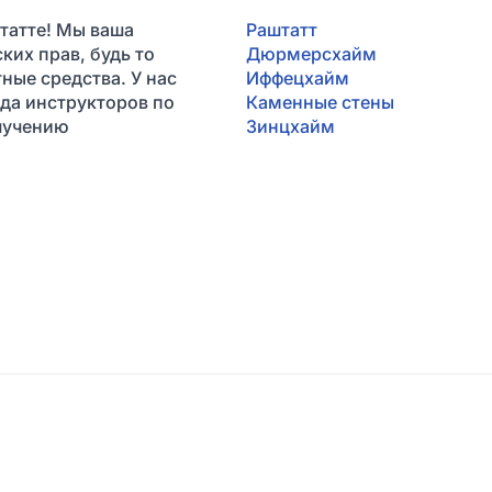
татте! Мы ваша
Раштатт
ких прав, будь то
Дюрмерсхайм
ные средства. У нас
Иффецхайм
да инструкторов по
Каменные стены
олучению
Зинцхайм