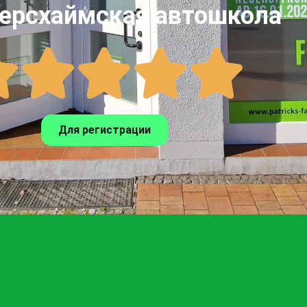
рсхаймская автошкола
Для регистрации