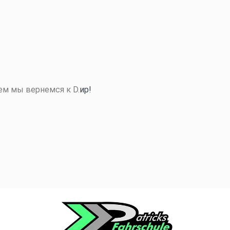
ем мы вернемся к D.
ир!