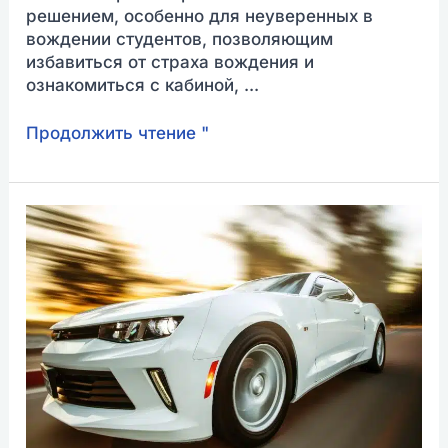
решением, особенно для неуверенных в
вождении студентов, позволяющим
избавиться от страха вождения и
ознакомиться с кабиной, ...
Продолжить чтение "
Сколько
стоят
водительские
права
в
Германии
(2023
г.)