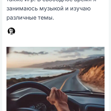
занимаюсь музыкой и изучаю
различные темы.
Подготовка
к
получению
водительских
прав:
остерегайтесь
неправильных
ответов
ChatGPT!