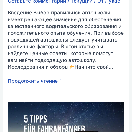
Оставьте комментарий
/
Текущий
/ От
Лукас
Введение Выбор правильной автошколы
имеет решающее значение для обеспечения
качественного водительского образования и
положительного опыта обучения. При выборе
подходящей автошколы следует учитывать
различные факторы. В этой статье вы
найдете ценные советы, которые помогут
вам найти подходящую автошколу.
Исследования и обзоры
Начните свой…
Продолжить чтение "
5
ценных
советов
начинающим