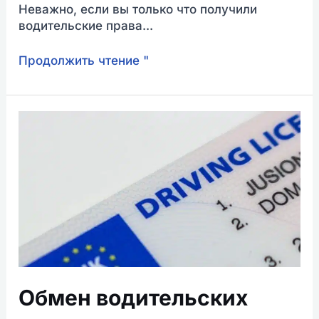
Неважно, если вы только что получили
водительские права...
Продолжить чтение "
Обмен
водительских
прав:
это
то,
что
вам
нужно
знать
Обмен водительских