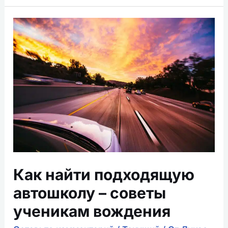
Как
найти
подходящую
автошколу
–
советы
ученикам
вождения
Как найти подходящую
автошколу – советы
ученикам вождения