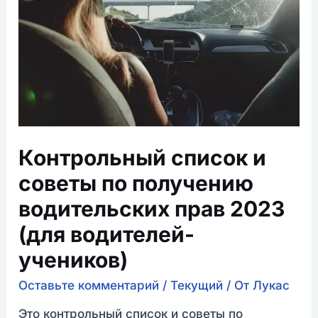
по
получению
водительских
прав
2023
(для
водителей-
учеников)
Контрольный список и
советы по получению
водительских прав 2023
(для водителей-
учеников)
Оставьте комментарий
/
Текущий
/ От
Лукас
Это контрольный список и советы по