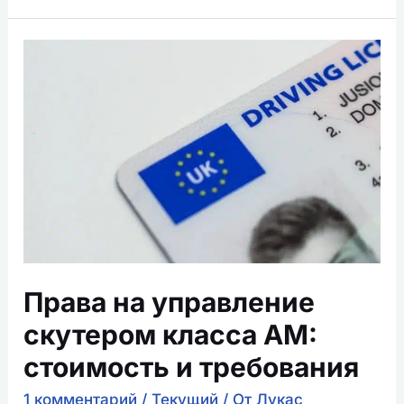
Права
на
управление
скутером
класса
AM:
стоимость
и
требования
Права на управление
скутером класса AM:
стоимость и требования
1 комментарий
/
Текущий
/ От
Лукас