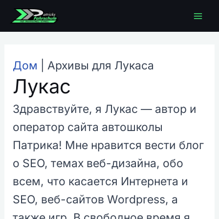
Перейти
Гла
к
содержимому
мен
Дом
|
Архивы для Лукаса
Лукас
Здравствуйте, я Лукас — автор и
оператор сайта автошколы
Патрика! Мне нравится вести блог
о SEO, темах веб-дизайна, обо
всем, что касается Интернета и
SEO, веб-сайтов Wordpress, а
также игр. В свободное время я