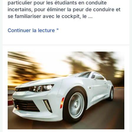
particulier pour les étudiants en conduite
incertains, pour éliminer la peur de conduire et
se familiariser avec le cockpit, le ...
Continuer la lecture "
Voici
ce
que
coûte
un
permis
de
conduire
en
Allemagne
(2023)