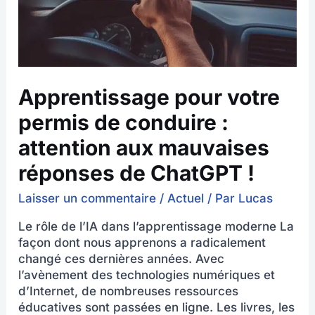
aux
mauvaises
réponses
de
ChatGPT
!
Apprentissage pour votre
permis de conduire :
attention aux mauvaises
réponses de ChatGPT !
Laisser un commentaire
/
Actuel
/ Par
Lucas
Le rôle de l’IA dans l’apprentissage moderne La
façon dont nous apprenons a radicalement
changé ces dernières années. Avec
l’avènement des technologies numériques et
d’Internet, de nombreuses ressources
éducatives sont passées en ligne. Les livres, les