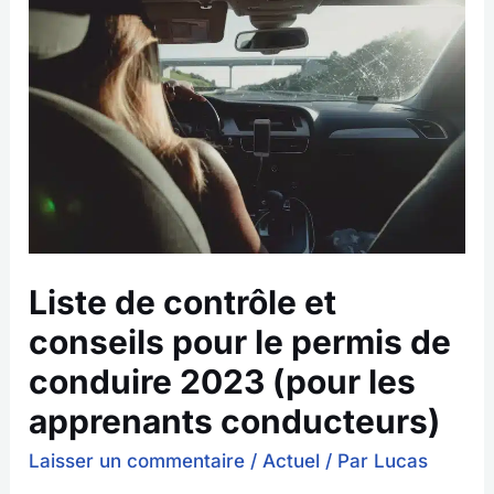
contrôle
et
conseils
pour
le
permis
de
conduire
2023
(pour
les
Liste de contrôle et
apprenants
conducteurs)
conseils pour le permis de
conduire 2023 (pour les
apprenants conducteurs)
Laisser un commentaire
/
Actuel
/ Par
Lucas