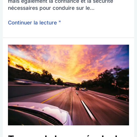
mais également la confiance et la sécurité
nécessaires pour conduire sur le...
Continuer la lecture "
Trouver
la
bonne
école
de
conduite
–
conseils
pour
les
étudiants
en
conduite