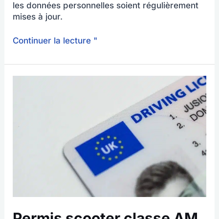
les données personnelles soient régulièrement
mises à jour.
Continuer la lecture "
Permis
scooter
classe
AM
:
tarifs
et
conditions
Permis scooter classe AM