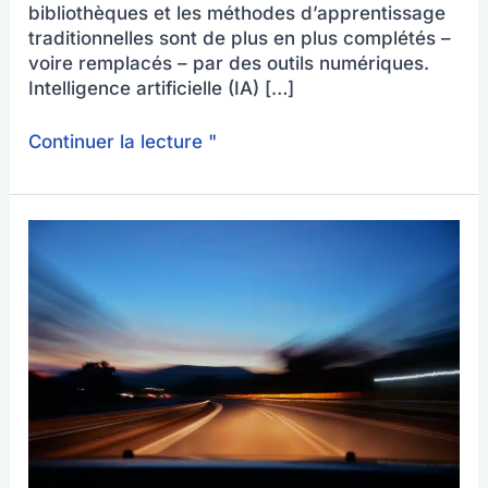
bibliothèques et les méthodes d’apprentissage
traditionnelles sont de plus en plus complétés –
voire remplacés – par des outils numériques.
Intelligence artificielle (IA) […]
Continuer la lecture "
L'auto-
école
de
Patrick
propose
désormais
également
des
séminaires
de
perfectionnement