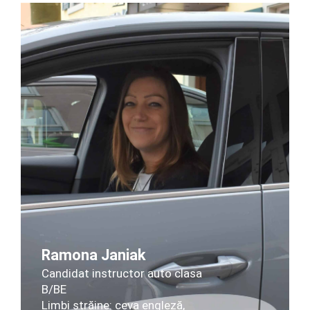
Ramona Janiak
Candidat instructor auto clasa
B/BE
Limbi străine: ceva engleză,