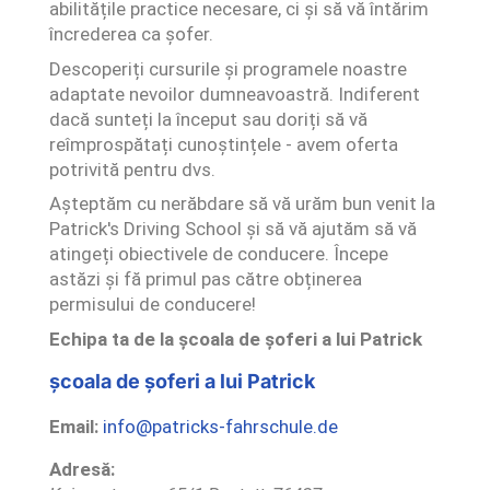
abilitățile practice necesare, ci și să vă întărim
încrederea ca șofer.
Descoperiți cursurile și programele noastre
adaptate nevoilor dumneavoastră. Indiferent
dacă sunteți la început sau doriți să vă
reîmprospătați cunoștințele - avem oferta
potrivită pentru dvs.
Așteptăm cu nerăbdare să vă urăm bun venit la
Patrick's Driving School și să vă ajutăm să vă
atingeți obiectivele de conducere. Începe
astăzi și fă primul pas către obținerea
permisului de conducere!
Echipa ta de la școala de șoferi a lui Patrick
școala de șoferi a lui Patrick
Email:
info@patricks-fahrschule.de
Adresă: