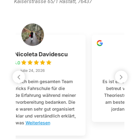
Kaiserstrasse 65/1
Rastatt
,
76437
Emilia Klumpp
5.0
iulie 22, 2026
Es ist eine Top Fahrschule man ist super
betreut von Anfang bis zum Ende die
r
Theoriestunden werden gut erklärt und
e
am besten war mein Fahrlehrer Marco
jordan der ist super
Weiterlesen
,