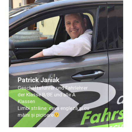
Patrick Janiak
Geschäftsführer und Fahrlehrer
der Klasse B/BE und alle A
Klassen
Limbi străine: ceva engleză și cu
mâini și picioare