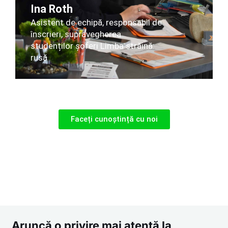
Ina Roth
Asistent de echipă, responsabil de
înscrieri, supravegherea
studenților șoferi Limba străină:
rusă
Faceți cunoștință cu noi
Aruncă o privire mai atentă la