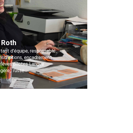
 Roth
tant d'équipe, responsable
inscriptions, encadrement
élèves pilotes Langue
gère : russe