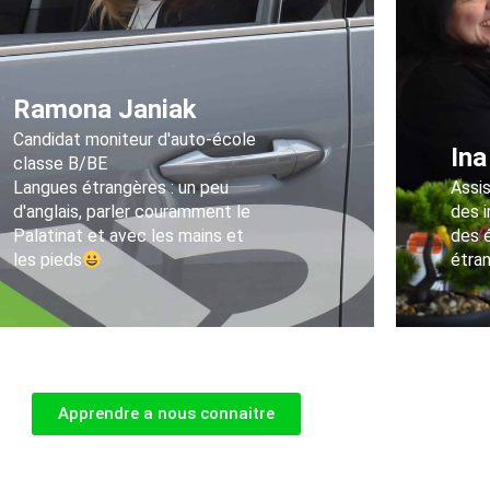
Ramona Janiak
Candidat moniteur d'auto-école
Ina
classe B/BE
Langues étrangères : un peu
Assis
d'anglais, parler couramment le
des 
Palatinat et avec les mains et
des 
les pieds
étran
Apprendre a nous connaitre