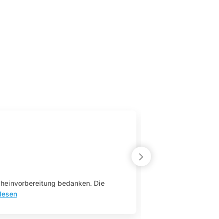
cheinvorbereitung bedanken. Die
Es ist eine Top 
lesen