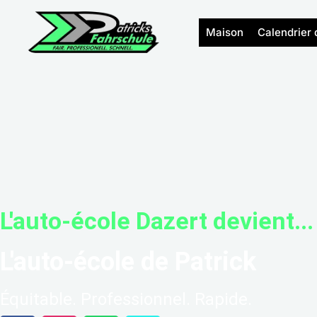
Aller
au
Maison
Calendrier 
contenu
L'auto-école Dazert devient...
L'auto-école de Patrick
Équitable. Professionnel. Rapide.