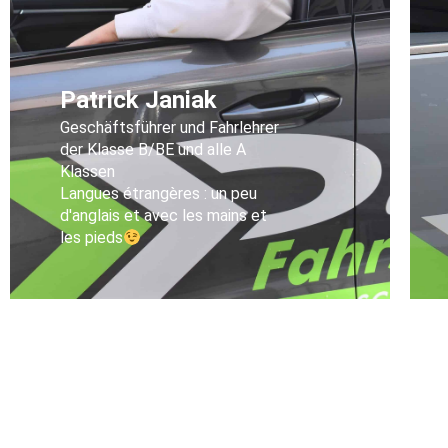
Patrick Janiak
Geschäftsführer und Fahrlehrer
der Klasse B/BE und alle A
Klassen
Langues étrangères : un peu
d'anglais et avec les mains et
les pieds