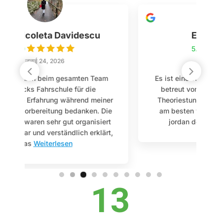
Emilia Klumpp
5.0
जुलाई 22, 2026
Es ist eine Top Fahrschule man ist super
betreut von Anfang bis zum Ende die
r
Theoriestunden werden gut erklärt und
e
am besten war mein Fahrlehrer Marco
jordan der ist super
Weiterlesen
,
13