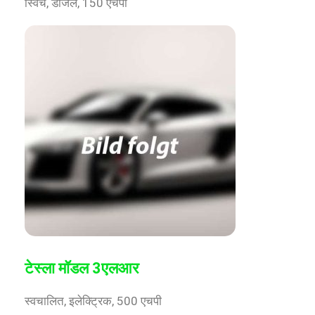
स्विच, डीजल, 150 एचपी
टेस्ला मॉडल 3एलआर
स्वचालित, इलेक्ट्रिक, 500 एचपी