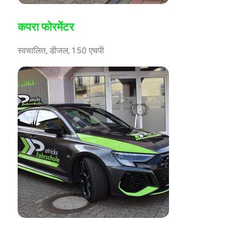
कपरा फोरमेंटर
स्वचालित, डीजल, 150 एचपी