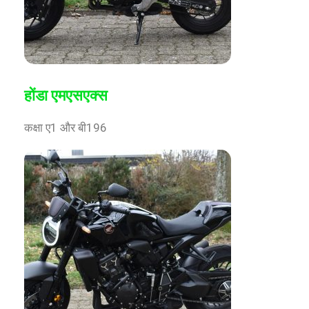
होंडा एमएसएक्स
कक्षा ए1 और बी196